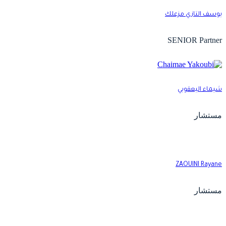
وسف التازي مزعلك
SENIOR Partne
يماء اليعقوبي
ستشار
ZAOUINI Rayan
ستشار