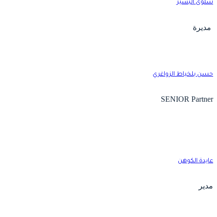
لوى البشير
ديرة
سن بلخياط الزواغري
SENIOR Partne
ايدة الكوهن
دير