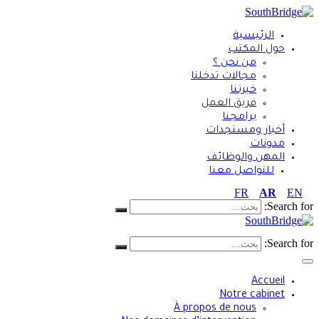
الرئيسية
حول المكتب
من نحن ؟
مجالات تدخلنا
خبرتنا
فريق العمل
برامجنا
أخبار ومستجدات
مدونات
المهن والوظائف
للتواصل معنا
FR
AR
EN
Search for
FR
AR
EN
Search for
Accueil
Notre cabinet
À propos de nous