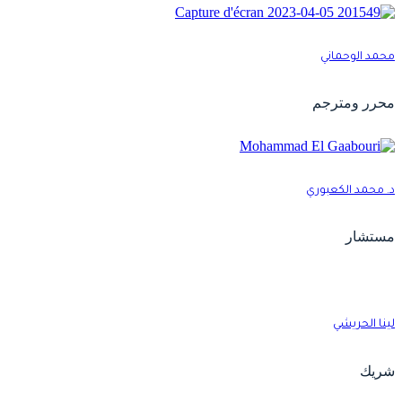
حمد الوحماني
حرر ومترجم
. محمد الكعبوري
ستشار
ينا الحريشي
ريك