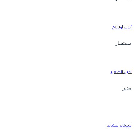
يوب أولحاج
ستشار
مين الصغير
دير
يماء الغمائد