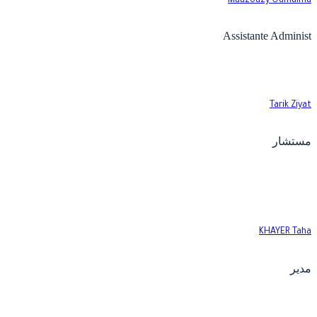
Maazouzy Oumaim
Assistante Adminis
Tarik Ziya
ستشار
KHAYER Tah
دير