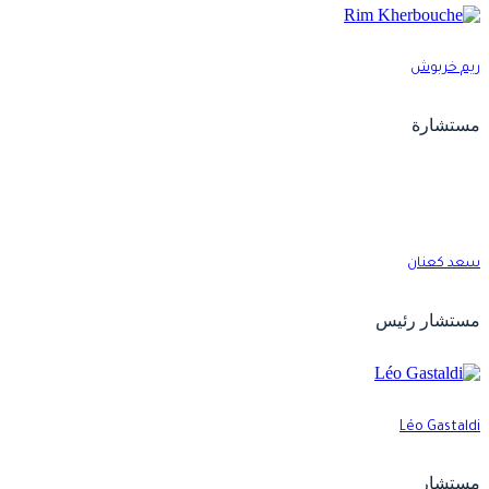
يم خربوش
ستشارة
عد كعنان
ستشار رئيس
Léo Gastald
ستشار