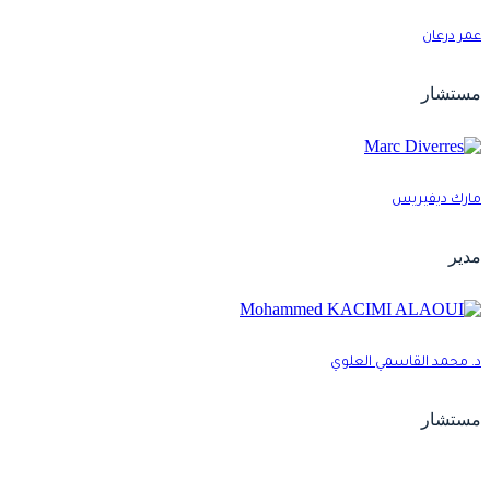
مر درعان
ستشار
ارك ديفيريس
دير
. محمد القاسمي العلوي
ستشار