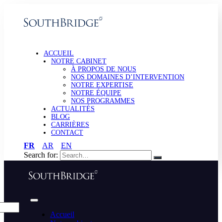
ACCUEIL
NOTRE CABINET
À PROPOS DE NOUS
NOS DOMAINES D’INTERVENTION
NOTRE EXPERTISE
NOTRE ÉQUIPE
NOS PROGRAMMES
ACTUALITÉS
BLOG
CARRIÈRES
CONTACT
FR
AR
EN
Search for:
Accueil