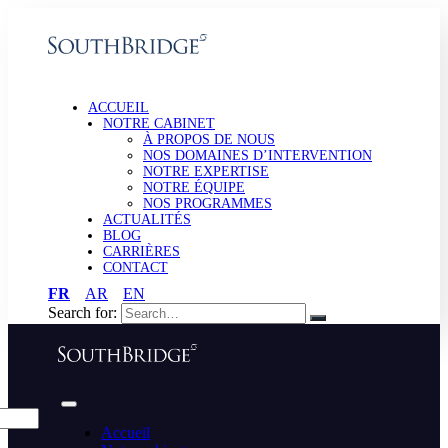
ACCUEIL
NOTRE CABINET
À PROPOS DE NOUS
NOS DOMAINES D’INTERVENTION
NOTRE EXPERTISE
NOTRE ÉQUIPE
NOS PROGRAMMES
ACTUALITÉS
BLOG
CARRIÈRES
CONTACT
FR
AR
EN
Search for:
Accueil