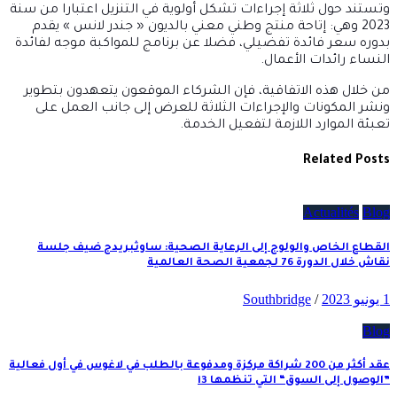
وتستند حول ثلاثة إجراءات تشكل أولوية في التنزيل اعتبارا من سنة
2023 وهي: إتاحة منتج وطني معني بالديون « جندر لانس » يقدم
بدوره سعر فائدة تفضيلي، فضلا عن برنامج للمواكبة موجه لفائدة
النساء رائدات الأعمال.
من خلال هذه الاتفاقية، فإن الشركاء الموقعون يتعهدون بتطوير
ونشر المكونات والإجراءات الثلاثة للعرض إلى جانب العمل على
تعبئة الموارد اللازمة لتفعيل الخدمة.
Related Posts
Actualités
Blog
القطاع الخاص والولوج إلى الرعاية الصحية: ساوثبريدج ضيف جلسة
نقاش خلال الدورة 76 لجمعية الصحة العالمية
1 يونيو 2023
/
Southbridge
Blog
عقد أكثر من 200 شراكة مركزة ومدفوعة بالطلب في لاغوس في أول فعالية
”الوصول إلى السوق“ التي تنظمها i3