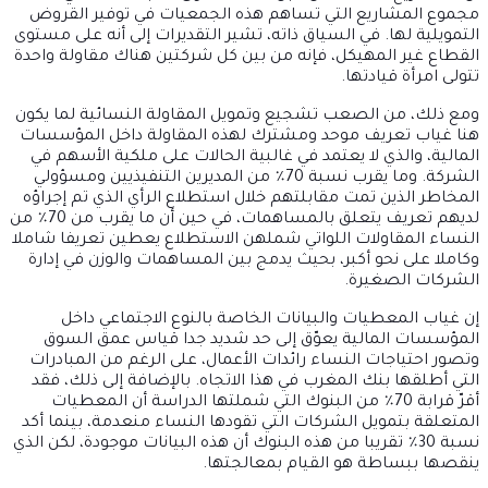
مجموع المشاريع التي تساهم هذه الجمعيات في توفير القروض
التمويلية لها. في السياق ذاته، تشير التقديرات إلى أنه على مستوى
القطاع غير المهيكل، فإنه من بين كل شركتين هناك مقاولة واحدة
تتولى امرأة قيادتها.
ومع ذلك، من الصعب تشجيع وتمويل المقاولة النسائية لما يكون
هنا غياب تعريف موحد ومشترك لهذه المقاولة داخل المؤسسات
المالية، والذي لا يعتمد في غالبية الحالات على ملكية الأسهم في
الشركة. وما يقرب نسبة 70٪ من المديرين التنفيذيين ومسؤولي
المخاطر الذين تمت مقابلتهم خلال استطلاع الرأي الذي تم إجراؤه
لديهم تعريف يتعلق بالمساهمات، في حين أن ما يقرب من 70٪ من
النساء المقاولات اللواتي شملهن الاستطلاع يعطين تعريفا شاملا
وكاملا على نحو أكبر، بحيث يدمج بين المساهمات والوزن في إدارة
الشركات الصغيرة.
إن غياب المعطيات والبيانات الخاصة بالنوع الاجتماعي داخل
المؤسسات المالية يعوّق إلى حد شديد جدا قياس عمق السوق
وتصور احتياجات النساء رائدات الأعمال، على الرغم من المبادرات
التي أطلقها بنك المغرب في هذا الاتجاه. بالإضافة إلى ذلك، فقد
أقرّ قرابة 70٪ من البنوك التي شملتها الدراسة أن المعطيات
المتعلقة بتمويل الشركات التي تقودها النساء منعدمة، بينما أكد
نسبة 30٪ تقريبا من هذه البنوك أن هذه البيانات موجودة، لكن الذي
ينقصها ببساطة هو القيام بمعالجتها.