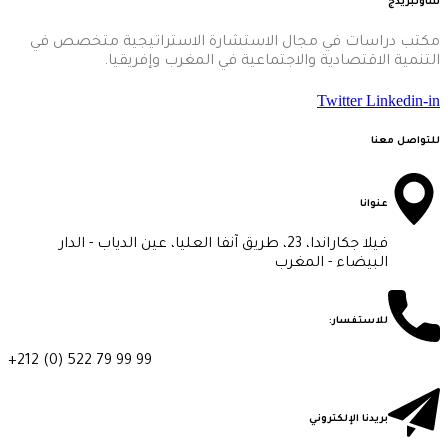
ساوثبريدج
مكتب دراسات في مجال الاستشارة الاستراتيجية متخصص في
التنمية الاقتصادية والاجتماعية في المغرب وإفريقيا.
Twitter
Linkedin-in
للتواصل معنا
عنوانا
فيلا جكاراندا، 23، طريق آنفا العليا، عين الدياب - الدار
البيضاء - المغرب
للاستفسار:
+212 (0) 522 79 99 99
بريدنا الإلكتروني