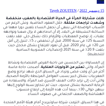
Blog
15 ديسمبر 2022
/
Tayeb ZOUITEN
ظلت مشاركة المرأة في الحياة الاقتصادية بالمغرب منخفضة
وشهدت تراجعات مقلقة
، خلال العقود الماضية. وعلى الرغم من
الأسباب الواضحة التي ينبغي أن تجعل النساء يلعبن دورا مهما في
الساكنة النشيطة في البلاد، إلا أن اندماجهن لا يزال صعبا وتواجهه
عقبات، إذ توضح المعطيات والأرقام ذلك بشكل جلي. فقد بلغت
النسبة 25٪ في سنة 2000، قبل أن تنخفض بـ 5٪، لتنزل ​​إلى أقل
من 20٪ في عام 2020، قبل أن تعود للارتفاع بشكل مخجل حيث
بلغت 20.9٪ في سنة 2021 (إحصائيات المندوبية السامية
للتخطيط).
إن المساواة بين الجنسين من ناحية الفرص الاقتصادية ونشاط
المرأة، والتي
تعتبر من الأولويات الملكية
، أصبحت حاجة ماسة
أكثر من أي وقت مضى وتزداد في السياق الذي شهد تراجع وضع
المغربيات بشكل كبير بسبب العوامل المرتبطة بالأزمة الصحية،
والتي أدت إلى تزايد حالات العنف الأسري ضد المرأة، والاستفادة من
الرعاية الصحية بشكل محدود، حيث لم تتجاوز نسبة الولوج إليها
بينهن حوالي 30٪، بينما أدت هذه الأزمة إلى ارتفاع منسوب
الهشاشة والضعف الاجتماعي في صفوف النساء.
في هذا السياق، التزمت شركة ساوثبريدج أمام هيئة الأمم المتحدة