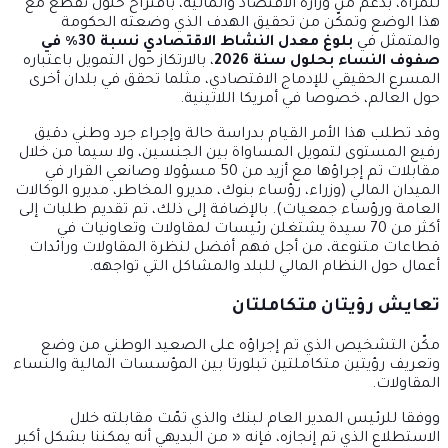
للمرأة، بدعم من وزارة الاقتصاد والمالية، باقتراح حلول تقطع مع
هذا الوضع وتمكّن من تحقيق الهدف الذي وضعته الحكومة
والمتمثل في
بلوغ معدل النشاط الاقتصادي نسبة 30٪ في
صفوف النساء بحلول سنة 2026
، بالارتكاز حول التمويل باعتباره
المسرع الحقيقي للإدماج الاقتصادي، مثلما تحقق في بلدان أخرى
حول العالم، خصوصا في أمريكا اللاتينية.
وقد تطلب هذا الأمر القيام بدراسة حالة وإجراء جرد وطني دقيق
رفيع المستوى لتمويل المساواة بين الجنسين، ولا سيما من خلال
مقابلات تم إجراؤها مع أزيد من 50 مسؤولا وصانعي القرار في
الميدان المالي (وزراء، رؤساء بنوك، مديرو المخاطر، مديرو الوكالات
العامة ورؤساء جمعيات). بالإضافة إلى ذلك، تم تقديم طلبات إلى
أكثر من 70 سيدة يشتغلن رئيسات لمقاولات وتعاونيات في
قطاعات متنوعة، من أجل فهم أفضل لنظرة المقاولات ورائدات
أعمال حول النظام المالي للبلد والمشاكل التي تواجهه.
تعايش رؤيتان متكاملتان
مكّن التشخيص الذي تم إجراؤه على الصعيد الوطني من وضع
وتعريف رؤيتين متكاملتين تبلورتا بين المؤسسات المالية والنساء
المقاولات.
ووفقا للرئيس المدير العام لبنك والذي تمّت مقابلته خلال
الاستطلاع الذي تم إنجازه، فإنه « من البديهي أنه يمكننا بشكل أكبر