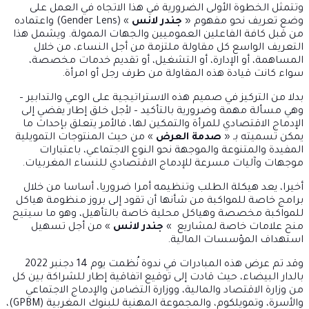
وتتمثل الخطوة الأولى الضرورية في هذا الاتجاه في العمل على
وضع تعريف نحو مفهوم «
جندر لانس
» (Gender Lens) واعتماده
من قبل كافة الفاعلين العموميين والجهات الممولة. ويشمل هذا
التعريف الواسع كل مقاولة ملتزمة من أجل النساء، من خلال
المساهمة، أو الإدارة، أو التشغيل، أو تقديم خدمات مخصصة،
سواء كانت قيادة هذه المقاولة من طرف رجل أو امرأة.
بدلا من التركيز في صميم هذه الاستراتيجية على الوعي والتدابير –
وهي مسألة مهمة وضرورية بالتأكيد – لأجل خلق إطار يفضي إلى
الإدماج الاقتصادي للمرأة والتمكين لها، فالأمر يتعلق بإحداث ما
يمكن تسميته بـ «
صدمة العرض
» من حيث المنتوجات التمويلية
المفيدة والمتنوعة والموجهة نحو النوع الاجتماعي، باعتبارات
موجهات وآليات مسرعة للإدماج الاقتصادي للنساء المغربيات.
أخيرا، يعد هيكلة الطلب وتنظيمه أمرا ضروريا، أساسا من خلال
برامج خاصة للمواكبة من شأنها أن تقود إلى بروز منظومة هياكل
للمواكبة مخصصة وهياكل محلية خاصة بالتأهيل، وهو ما سيتيح
منح علامات خاصة لمشاريع »
جندر لانس
» من أجل تسهيل
استهداف المؤسسات المالية.
وقد تم عرض هذه المبادرات في ندوة نُظمت يوم 14 دجنبر 2022
بالدار البيضاء، حيث قادت إلى توقيع اتفاقية إطار للشراكة بين كل
من وزارة الاقتصاد والمالية، ووزارة التضامن والإدماج الاجتماعي
والأسرة، وتمويلكوم، والمجموعة المهنية للبنوك المغربية (GPBM)،