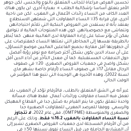
تحسين العرض مراعاة للجانب المتعلق بالنوع والجنس، لكن جوهر
الأمر يتعلق أساسا بإشكالية الطلب ». بعبارة أخرى: لن يكون هناك
العدد الكاف من النساء رائدات الأعمال في المغرب. لكن من ناحية
أخرى، فإن قرابة 35٪ النساء المقاولات التي شملهن الاستطلاع
يعتقد بأنه لا يستفدن من العروض البنكية التي تلائم احتياجاتهن
وتتماشى مع خصوصياتهن. كون هذه المنتوجات المالية لا تتوافق
يمكن أن يؤثر سلبا على إرادة المقاولة لدى الغالبية منهن. كما يُنظر
بالطريقة نفسها إلى المخاطر التي تمثلها النساء كمقترضات على
أن خطورتها أقل مقارنة بجميع الفاعلين الماليين موضع التساؤل،
على أن سداد الدين يكون بشكل أكثر صرامة مع توفر رؤية أفضل
حول التدفقات المستقبلية. كما أن معدل التأخر عن أداء الدين أقل
بشكل واضح في جمعيات القروض الصغرى: 20٪ في صفوف
الرجال مقابل 17٪ في صفوف النساء (أرقام خاصة بشهر ماي
لسنة 2022)، وهذه الأخيرة هي الوحيدة التي تتبع هذا المؤشر في
الوقت الحالي.
غير أنه في الشق المتعلق بالطلب، فالأرقام تؤكد أن المغرب بلد
تعمل فيه النساء مقاولات ورائدات أعمال. فقط هناك مسألة
واحدة تتعلق بكون ما يتم القيام به ضئيل جدا في القطاع المهيكل
والرسمي. ووفقا للمرصد المغربي للمقاولات الصغيرة جدا
والصغرى والمتوسطة (OMTPME)، ففي عام 2022،
لا تتجاوز
نسبة النساء المقاولات بالمغرب 16.2٪ فقط
، وذلك على الرغم
من أن الأرقام المسجلة لدى جمعيات القروض الصغرى تشير إلى
أن المشاريع الحاملة من قبل النساء تفوق نسبتها 50٪ في