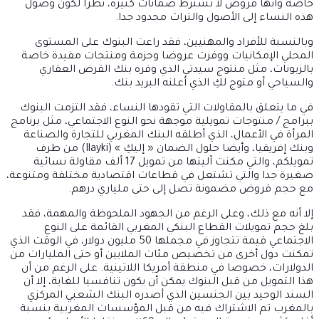
خاصة وأنها قروض لا تشترط ضمانات كثيرة، نظرا لكون وصول
هذه النساء إلى الأصول والتراث محدود جدا.
وبالنسبة للأفراد والمهنيين، فقد راعت البنوك على المستوى
المحلي الإمكانيات ووفرت عروضا وحزمة ومنتجات مفيدة خاصة
بالزبونات، مثل منتوج سيدتي الذي وفره بنك القرض العقاري
والسياحي أو متوج لكِ الذي أعلنه البريد بنك.
في ما يتعلق بالمقاولات التي تقودها النساء، فقد التزمت البنوك
ببرامج / منتوجات تمويلية موجهة نحو النوع الاجتماعي، مثل برنامج
المرأة في الأعمال، الذي أطلقه البنك المغربي للتجارة والصناعة
وبنك إفريقيا، وأيضا حلول الضمان « إليكِ » (Ilayki) من طرف
تمويلكم، والتي مكنت آليتها من تمويل 17 ألف مقاولة نسائية
صغيرة جدا والتي تشتعل في قطاعات اقتصادية مختلفة ومتنوعة،
مع حجم قروض مضمونة تصل إلى حتى ملياري درهم.
إلا أنه مع ذلك، وعلى الرغم من الجهود الملحوظة والمهمة، فقد
بلغ حجم تمويلات القطاع البنكي المغربي القائمة على النوع
الاجتماعي قيمة تتجاوز في مجملها 50 مليون دولار، في الوقت الذي
تمكنت دول أخرى من تخصيص مئات الملايين أو حتى المليارات من
الدولارات، خصوصا في منطقة أمريكا اللاتينية. على الرغم من أن
هذا التمويل من قبل البنوك يمكن أن يكون تنافسيا للغاية، إلا أن
السند الوحيد بين الجنسين الذي أصدره البنك الشعبي المركزي
بالمغرب تم الاشتراك فيه من قبل المؤسسات المغربية بنسبة