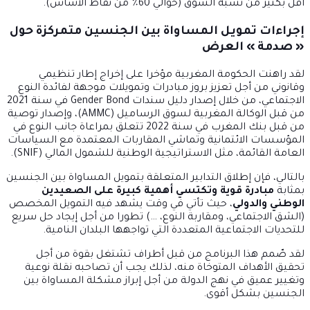
أقل بكثير من نسبة السوق (حوالي 60٪ من نقاط الأساس).
إجراءات تمويل المساواة بين الجنسين متمركزة حول
« صدمة » العرض
لقد راهنت الحكومة المغربية مؤخرا على إخراج إطار تنظيمي
وقانوني من أجل تعزيز بروز مبادرات وتمويلات موجهة لفائدة النوع
الاجتماعي، من خلال إصدار دليل سندات Gender Bond في سنة 2021
من قبل الوكالة المغربية لسوق الرساميل (AMMC)، وإصدار توصية
من قبل بنك المغرب في سنة 2022 تتعلق بمراعاة جانب النوع في
المؤسسات الائتمانية وتماشي المقاربات المعتمدة مع السياسات
العامة القائمة، مثل الاستراتيجية الوطنية للشمول المالي (SNIF).
بالتالي، فإن إطلاق التدابير المتعلقة بتمويل المساواة بين الجنسين
بمثابة
مبادرة قوية وتكتسي أهمية كبيرة على الصعيدين
الوطني والدولي
، حيث تأتي في وقت يشهد فيه التمويل المخصص
(الشق الاجتماعي، ومقاربة النوع، …) تطورا من أجل إيجاد حل سريع
للتحديات الاجتماعية المتعددة التي تواجهها البلدان النامية.
لقد صّمم هذا البرنامج من قبل أطراف تشتغل بقوة من أجل
تحقيق الأهداف المتوخاة منه، لذلك يجب أن تصاحبه نقلة نوعية
وتغيير عميق في نهج الدولة من أجل إبراز مشكلة المساواة بين
الجنسين بشكل أقوى.