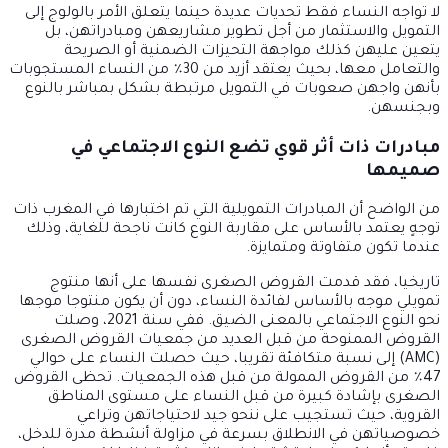
لا تواجه النساء فقط تحديات عديدة حينما يتعلق الأمر بالولوج إلى
التمويل والاستثمار من أجل تطوير مشاريعهن ومبادراتهن، بل
يتعين عليهن كذلك مواجهة التحيزات الضمنية أو الصريحة
والتعامل معها، بحيث يعتقد أزيد من 30٪ من النساء المستجوبات
بأنهن واجهن صعوبات في التمويل مرتبطة بشكل بمباشر بالنوع
وبجنسهن.
مبادرات ذات أثر قوي تضع النوع الاجتماعي في
صميمها
من الواضح أن المبادرات التمويلية التي تم اختبارها في المغرب ذات
توجهٍ يعتمد بالأساس على مقاربة النوع كانت ناجحة للغاية، وذلك
عندما تكون متفاوتة ومتمايزة.
تاريخيا، فقد قدمت القروض الصغرى نفسها على أنها منتوج
تمويلي موجه بالأساس لفائدة النساء، دون أن يكون منتوجا موجها
نحو النوع الاجتماعي بالمعنى الضيق. ففي سنة 2021، وصلت
القروض الممنوحة من قبل العديد من جمعيات القروض الصغرى
(AMC) إلى نسبة متكافئة تقريبا، حيث حصلت النساء على حوالي
47٪ من القروض الممولة من قبل هذه الجمعيات. تحظى القروض
الصغرى بإشادة كبيرة من قبل النساء على مستوى المناطق
القروية، حيث تستجيب على ننحو جيد لاحتياجاتهن وتراعي
خصوصياتهن في الانطلاق بسرعة في مزاولة أنشطة مدرة للدخل،