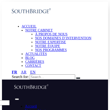
ACCUEIL
NOTRE CABINET
À PROPOS DE NOUS
NOS DOMAINES D’INTERVENTION
NOTRE EXPERTISE
NOTRE ÉQUIPE
NOS PROGRAMMES
ACTUALITÉS
BLOG
CARRIÈRES
CONTACT
FR
AR
EN
Search for:
Accueil