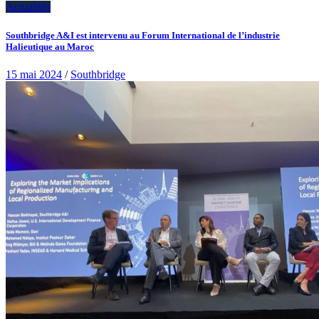
Actualités
Southbridge A&I est intervenu au Forum International de l’industrie
Halieutique au Maroc
15 mai 2024
/
Southbridge