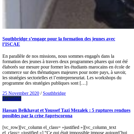
Southbridge s’engage pour la formation des jeunes avec
l’ISCAE
En parallèle de nos missions, nous sommes engagés dans la
formation des jeunes à travers deux programmes phares qui ont été
élaborés sur mesure pour former les étudiants marocains en école de
commerce sur des thématiques majeures pour notre pays, à savoir,
les stratégies sectorielles et l’entrepreneuriat. Les workshops du
programme des stratégies publiques sont […]
25 November 2020
/
Southbridge
Actualités
Hassan Belkhayat et Youssef Tazi Mezalek : 5 ruptures rendues
possibles par la crise #aprèscorona
[vc_row][vc_column el_class= »justified »][vc_column_text
el_class= »justified »] “Ce qui était impossible impose aujourd’hui