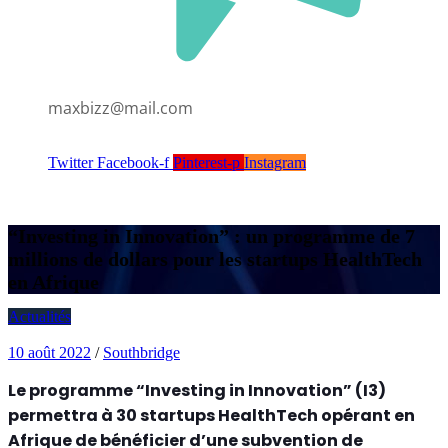
maxbizz@mail.com
Twitter
Facebook-f
Pinterest-p
Instagram
“Investing in Innovation” : un programme de 7
millions de dollars pour les startups HealthTech
en Afrique
Actualités
10 août 2022
/
Southbridge
Le programme “Investing in Innovation” (I3)
permettra à 30 startups HealthTech opérant en
Afrique de bénéficier d’une subvention de