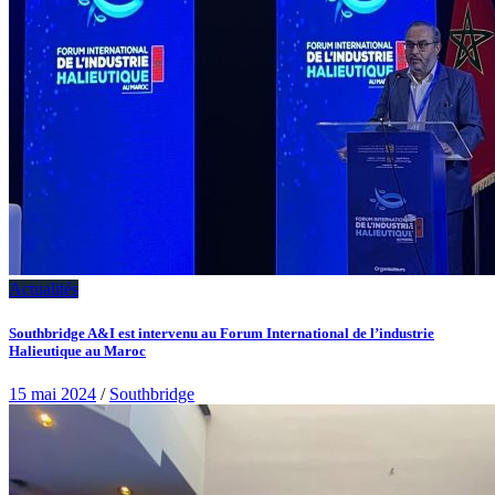
Actualités
Southbridge A&I est intervenu au Forum International de l’industrie
Halieutique au Maroc
15 mai 2024
/
Southbridge