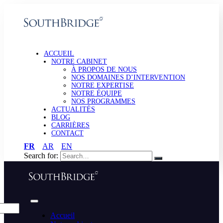
ACCUEIL
NOTRE CABINET
À PROPOS DE NOUS
NOS DOMAINES D’INTERVENTION
NOTRE EXPERTISE
NOTRE ÉQUIPE
NOS PROGRAMMES
ACTUALITÉS
BLOG
CARRIÈRES
CONTACT
FR
AR
EN
Search for:
Accueil