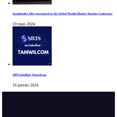
Southbridge A&I represented at the Global Health Market Shaping Conference
10 mars 2024
SB3S labellisée Tamwilcom
16 janvier 2024