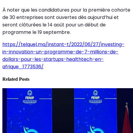
À noter que les candidatures pour la première cohorte
de 30 entreprises sont ouvertes dès aujourd’hui et
seront clôturées le 14 août pour un début de
programme le 19 septembre.
https://telquel.ma/instant-t/2022/06/27/investing-
in-innovation-un-programme-de-7-millions-de-
dollars-pour-les-startups-healthtech-en-
afrique_1773536/
Related Posts